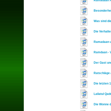
Ramadaan A
Besonderhe
Was sind di
Die Verhalte
Ramadaan u
Ramdaan - V
Der Gast un
Ratschläge 
Die letzten
Lailatul Qad
Die Wonne 