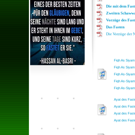
D
ie mit dem Fas
Zweiten Schawwa
Vorzüge des Fast
Das Fasten
Die Vorzüge der N
Fiqh As Siyam 
Fiqh As Siyam 
Fiqh As-Siyam
Fiqh As-Siyam
Fiqh As-Siyam
Ayat des Faste
Ayat des Faste
Ayat des Faste
Ayat des Faste