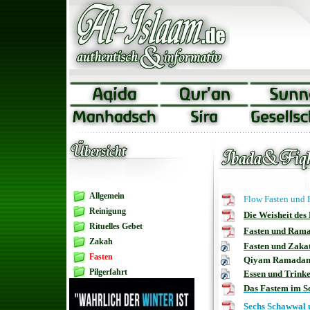
Allgemein
Flow Fasten und 
Reinigung
Die Weisheit des
Rituelles Gebet
Fasten und Ram
Zakah
Fasten und Zakat
Fasten
Qiyam Ramada
Pilgerfahrt
Essen und Trin
Das Fastem im 
Sechs Schawwal