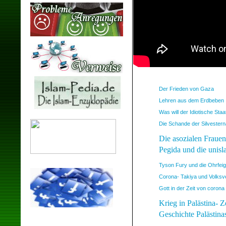
Der Frieden von Gaza
Lehren aus dem Erdbeben
Was will der Idiotische Sta
Die Schande der Silvestern
Die asozialen Fraue
Pegida und die unis
Tyson Fury und die Ohrfei
Corona- Takiya und Volksv
Gott in der Zeit von corona
Krieg in Palästina- 
Geschichte Palästina