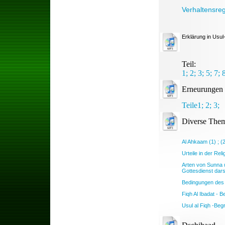
Verhaltensre
Erklärung in Usul
Teil:
1
; 2;
3;
5;
7;
Erneurungen 
Teile
1
; 2;
3;
Diverse The
Al Ahkaam (1) ;
(
Urteile in der Rel
Arten von Sunna 
Gottesdienst darst
Bedingungen des 
Fiqh Al Ibadat - 
Usul al Fiqh -Beg