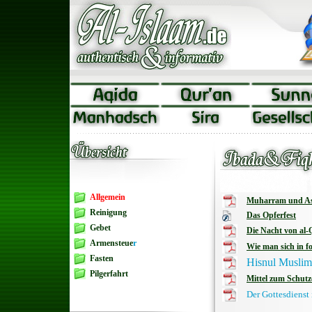
Allgemein
Muharram und A
Reinigung
Das Opferfest
Gebet
Die Nacht von al-
Armensteue
r
Wie man sich in f
Fasten
Hisnul Muslim
Pilgerfahrt
Mittel zum Schutz
Der Gottesdienst