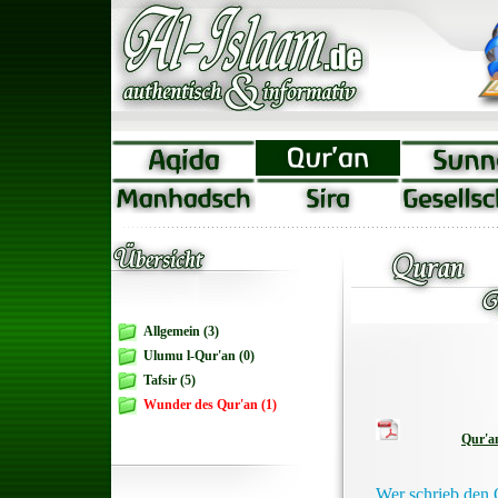
Allgemein (3)
Ulumu l-Qur'an (0)
Tafsir (5)
Wunder des Qur'an (1)
Qur'a
Wer schrieb den