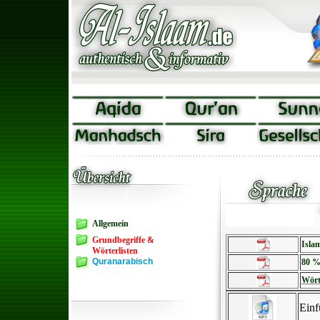
Allgemein
Grundbegriffe &
Islam
Wörterlisten
Quranarabisch
80 %
Wört
Einf