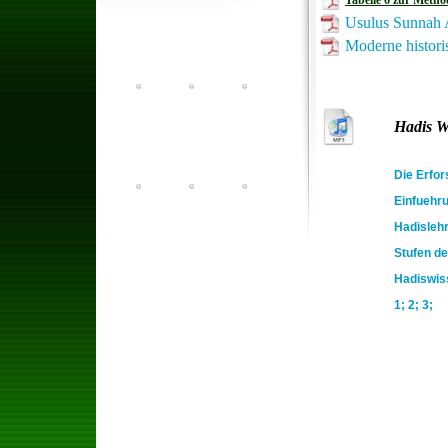
Tabelle 6 zur Metho
Usulus Sunnah 
Moderne histori
Hadis W
Die Erfo
Einfuehr
Hadisleh
Stufen de
Hadiswis
1;
2;
3;