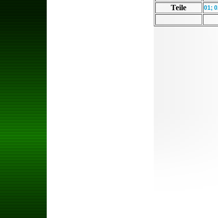
Teile
01;
0