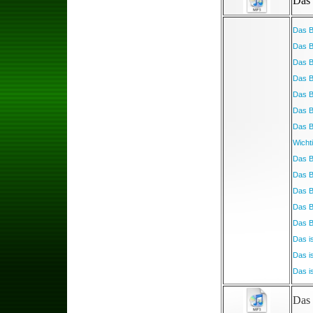
Das
Das B
Das B
Das B
Das B
Das B
Das B
Das B
Wicht
Das 
Das B
Das B
Das B
Das B
Das i
Das i
Das i
Das 