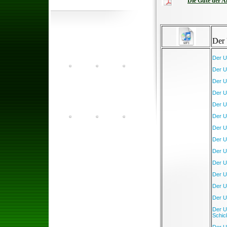
Die Güte der A
Der 
Der U
Der U
Der U
Der U
Der U
Der U
Der U
Der U
Der U
Der U
Der U
Der U
Der U
Der U
Schic