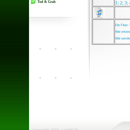
Tod & Grab
1;
2;
3;
Die Fitan
Wie erken
Wie werde 