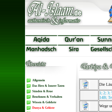
Allgemein
Die Läu
Das Herz & Innere Taten
Sünden & Reue
1
; 2;
3;
Benehmen & Verhalten
14B;
Te
Wissen & Gelehrte
Wege um
Dunya & Gelüste